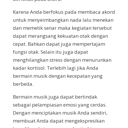
Karena Anda berfokus pada membaca akord
untuk menyeimbangkan nada lalu menekan
dan memetik senar maka kegiatan tersebut
dapat merangsang kekuatan otak dengan
cepat. Bahkan dapat juga mempertajam
fungsi otak. Selain itu juga dapat
menghilangkan stress dengan menurunkan
kadar kortisol. Terlebih lagi jika Anda
bermain musik dengan kecepatan yang
berbeda.
Bermain musik juga dapat bertindak
sebagai pelampiasan emosi yang cerdas.
Dengan menciptakan musik Anda sendiri,
membuat Anda dapat mengekspresikan