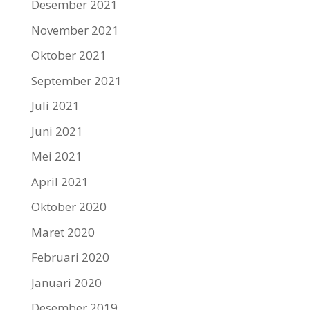
Desember 2021
November 2021
Oktober 2021
September 2021
Juli 2021
Juni 2021
Mei 2021
April 2021
Oktober 2020
Maret 2020
Februari 2020
Januari 2020
Desember 2019