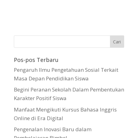
Pos-pos Terbaru
Pengaruh Ilmu Pengetahuan Sosial Terkait
Masa Depan Pendidikan Siswa
Begini Peranan Sekolah Dalam Pembentukan
Karakter Positif Siswa
Manfaat Mengikuti Kursus Bahasa Inggris
Online di Era Digital
Pengenalan Inovasi Baru dalam
Pembelajaran Bimbel