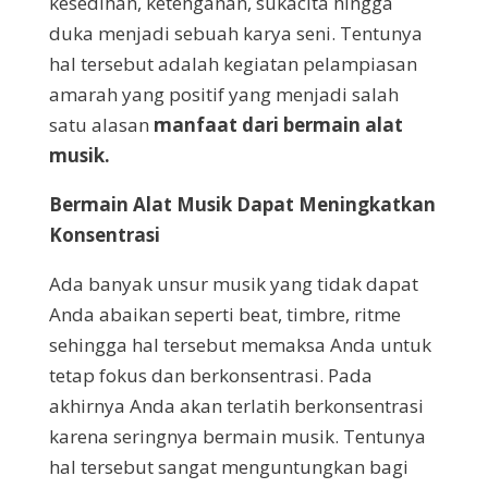
kesedihan, ketenganan, sukacita hingga
duka menjadi sebuah karya seni. Tentunya
hal tersebut adalah kegiatan pelampiasan
amarah yang positif yang menjadi salah
satu alasan
manfaat dari bermain alat
musik.
Bermain Alat Musik Dapat Meningkatkan
Ko
n
sentrasi
Ada banyak unsur musik yang tidak dapat
Anda abaikan seperti beat, timbre, ritme
sehingga hal tersebut memaksa Anda untuk
tetap fokus dan berkonsentrasi. Pada
akhirnya Anda akan terlatih berkonsentrasi
karena seringnya bermain musik. Tentunya
hal tersebut sangat menguntungkan bagi