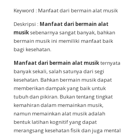
Keyword : Manfaat dari bermain alat musik
Deskripsi :
Manfaat dari bermain alat
musik
sebenarnya sangat banyak, bahkan
bermain musik ini memiliki manfaat baik
bagi kesehatan.
Manfaat dari bermain alat musik
ternyata
banyak sekali, salah satunya dari segi
kesehatan. Bahkan bermain musik dapat
memberikan dampak yang baik untuk
tubuh dan pikiran. Bukan tentang tingkat
kemahiran dalam memainkan musik,
namun memainkan alat musik adalah
bentuk latihan kognitif yang dapat
merangsang kesehatan fisik dan juga mental