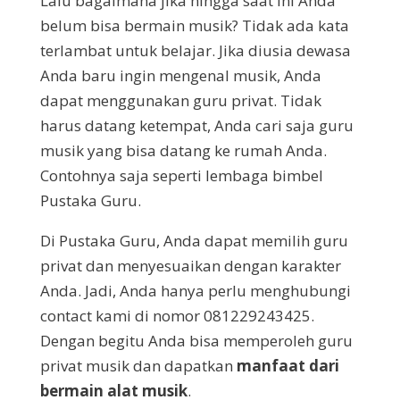
Lalu bagaimana jika hingga saat ini Anda
belum bisa bermain musik? Tidak ada kata
terlambat untuk belajar. Jika diusia dewasa
Anda baru ingin mengenal musik, Anda
dapat menggunakan guru privat. Tidak
harus datang ketempat, Anda cari saja guru
musik yang bisa datang ke rumah Anda.
Contohnya saja seperti lembaga bimbel
Pustaka Guru.
Di Pustaka Guru, Anda dapat memilih guru
privat dan menyesuaikan dengan karakter
Anda. Jadi, Anda hanya perlu menghubungi
contact kami di nomor 081229243425.
Dengan begitu Anda bisa memperoleh guru
privat musik dan dapatkan
manfaat dari
bermain alat musik
.