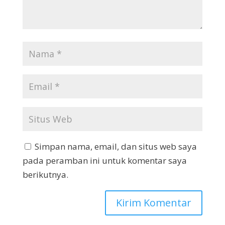
Simpan nama, email, dan situs web saya
pada peramban ini untuk komentar saya
berikutnya.