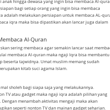
gi anak hingga dewasa yang ingin bisa membaca Al-qura
rsiapan bagi setiap orang yang ingin bisa membaca
ya adalah melakukan persiapan untuk membaca AL-qur
aca iqra maka bisa dipastikan akan lancar juga dalam
Membaca Al-Quran
aruskan sering membaca agar semakin lancar saat memba
 mulai membaca Al-quran maka ngaji Iqra bisa membantu
ap beserta tajwidnya. Umat muslim memang sudah
rupakan kitab suci agama Islam.
amal sholeh bagi siapa saja yang melakukannya.
 TV atau gadget maka ngaji iqra adalah pilihan yang
eh. Dengan menambah aktivitas mengaji maka akan
ugikan seperti nonton TV dan mainan gadget seharian.