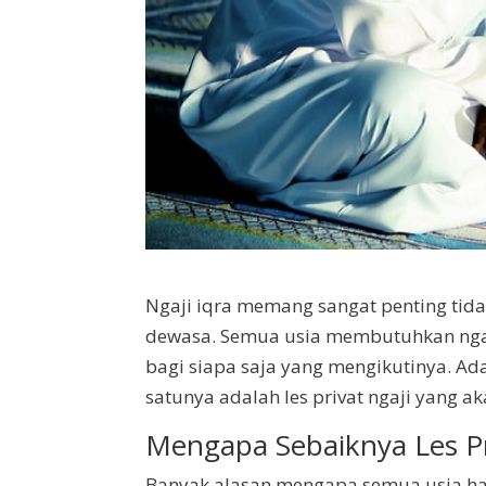
Ngaji iqra memang sangat penting tida
dewasa. Semua usia membutuhkan ngaj
bagi siapa saja yang mengikutinya. Ad
satunya adalah les privat ngaji yang a
Mengapa Sebaiknya Les Pri
Banyak alasan mengapa semua usia har