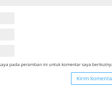
saya pada peramban ini untuk komentar saya berikutny