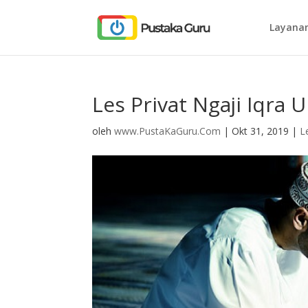
Layanan
Les Privat Ngaji Iqra
oleh
www.PustaKaGuru.Com
|
Okt 31, 2019
|
L