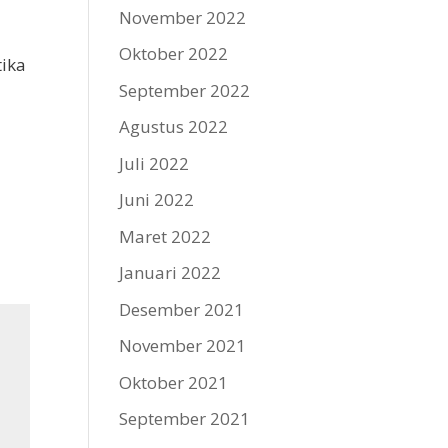
November 2022
Oktober 2022
tika
September 2022
Agustus 2022
Juli 2022
Juni 2022
Maret 2022
Januari 2022
Desember 2021
November 2021
Oktober 2021
September 2021