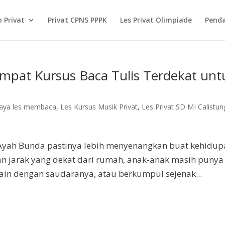
 Privat
Privat CPNS PPPK
Les Privat Olimpiade
Pend
empat Kursus Baca Tulis Terdekat unt
iaya les membaca
,
Les Kursus Musik Privat
,
Les Privat SD MI Calistun
 Ayah Bunda pastinya lebih menyenangkan buat kehidu
an jarak yang dekat dari rumah, anak-anak masih punya
ain dengan saudaranya, atau berkumpul sejenak...