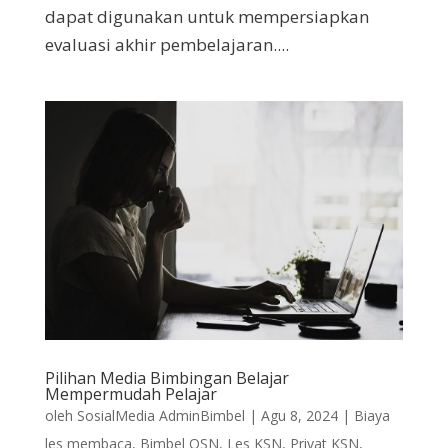
dapat digunakan untuk mempersiapkan
evaluasi akhir pembelajaran....
Pilihan Media Bimbingan Belajar
Mempermudah Pelajar
oleh
SosialMedia AdminBimbel
|
Agu 8, 2024
|
Biaya
les membaca
,
Bimbel OSN
,
Les KSN
,
Privat KSN
,